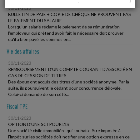
30/11/2023
BULLETIN DE PAIE + COPIE DE CHÈQUE NE PROUVENT PAS
LE PAIEMENT DU SALAIRE
Lorsqu'un salarié réclame le paiement de sa rémunération,
l'employeur qui prétend avoir fait le nécessaire doit prouver
qu'il a bien payé les sommes en...
Vie des affaires
30/11/2023
REMBOURSEMENT D'UN COMPTE COURANT D'ASSOCIÉ EN
CAS DE CESSION DE TITRES
Des époux ont acquis des titres d'une société anonyme. Par la
suite, ils poursuivent le cédant pour concurrence déloyale.
Celui-ci demande de son côté...
Fiscal TPE
30/11/2023
OPTION D'UNE SCI POUR L'IS
Une société civile immobilière qui souhaite être imposée à
l'impôt sur les sociétés doit notifier une option expresse en ce