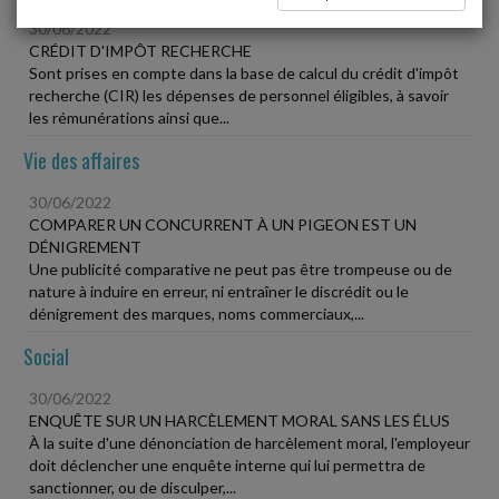
30/06/2022
CRÉDIT D'IMPÔT RECHERCHE
Sont prises en compte dans la base de calcul du crédit d'impôt
recherche (CIR) les dépenses de personnel éligibles, à savoir
les rémunérations ainsi que...
Vie des affaires
30/06/2022
COMPARER UN CONCURRENT À UN PIGEON EST UN
DÉNIGREMENT
Une publicité comparative ne peut pas être trompeuse ou de
nature à induire en erreur, ni entraîner le discrédit ou le
dénigrement des marques, noms commerciaux,...
Social
30/06/2022
ENQUÊTE SUR UN HARCÈLEMENT MORAL SANS LES ÉLUS
À la suite d'une dénonciation de harcèlement moral, l'employeur
doit déclencher une enquête interne qui lui permettra de
sanctionner, ou de disculper,...