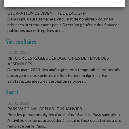
31/01/2022
USURPATION DE L'IDENTITÉ DE LA DGFIP
Depuis plusieurs semaines, circulent de nombreux courriels
adressés prétendument par la Direction générale des finances
publiques aux entreprises afin...
Vie des affaires
31/01/2022
RETOUR DES RÉGLES DÉROGATOIRES DE TENUE DES
ASSEMBLÉES
Depuis mars 2020, des aménagements temporaires ont permis
aux organes des sociétés de fonctionner malgré la crise
sanitaire. Les mesures dérogatoires prises...
Social
31/01/2022
PASS VACCINAL DEPUIS LE 24 JANVIER
Pour les personnes âgées d'au moins 16 ans, le Pass sanitaire «
Activités » exigé pour accéder à certains lieux ou activités a été
remplacé par le Pass...