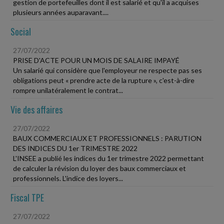
gestion de portefeuilles dont il est salarié et qu'il a acquises
plusieurs années auparavant....
Social
27/07/2022
PRISE D'ACTE POUR UN MOIS DE SALAIRE IMPAYÉ
Un salarié qui considère que l'employeur ne respecte pas ses
obligations peut « prendre acte de la rupture », c'est-à-dire
rompre unilatéralement le contrat...
Vie des affaires
27/07/2022
BAUX COMMERCIAUX ET PROFESSIONNELS : PARUTION
DES INDICES DU 1er TRIMESTRE 2022
L'INSEE a publié les indices du 1er trimestre 2022 permettant
de calculer la révision du loyer des baux commerciaux et
professionnels. L'indice des loyers...
Fiscal TPE
27/07/2022