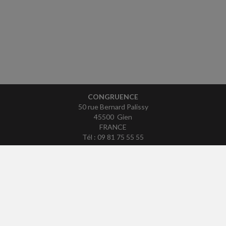
CONGRUENCE
50 rue Bernard Palissy
45500 Gien
FRANCE
Tél : 09 81 75 55 55
ACCUEIL
PLAN
MENTIONS LÉGALES
CONTACT
copyright@Groupe Revue Fiduciaire