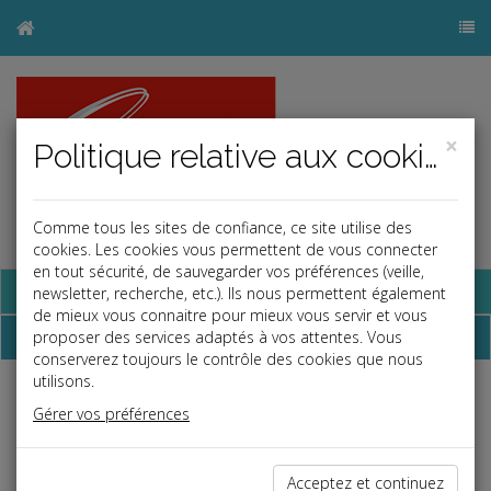
×
Politique relative aux cookies
Comme tous les sites de confiance, ce site utilise des
cookies. Les cookies vous permettent de vous connecter
en tout sécurité, de sauvegarder vos préférences (veille,
Base documentaire
newsletter, recherche, etc.). Ils nous permettent également
de mieux vous connaitre pour mieux vous servir et vous
Dépêches
proposer des services adaptés à vos attentes. Vous
conserverez toujours le contrôle des cookies que nous
utilisons.
j
a
b
Gérer vos préférences
Fiscal TPE
Date: 2026-05-26
DÉDUCTION SPÉCIALE POUR L'ACHAT D'OEUVRES
Acceptez et continuez