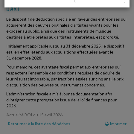
D'ART
Le dispositif de déduction spéciale en faveur des entreprises qui
acquièrent des oeuvres originales d'artistes vivants pour les
exposer au public, ainsi que des instruments de musique
destinés à être prêtés aux artistes-interprètes, est prorogé.
Initialement applicable jusqu'au 31 décembre 2025, le dispositif
est, en effet, étendu aux acquisitions effectuées avant le
31 décembre 2028.
Pour mémoire, cet avantage fiscal permet aux entreprises qui
respectent l'ensemble des conditions requises de déduire de
leur résultat imposable, par fractions égales sur cinq ans, le prix
d'acquisition des oeuvres ou instruments concernés.
L'administration fiscale a mis à jour sa documentation afin
d'intégrer cette prorogation issue de la loi de finances pour
2026.
Actualité BOI du 15 avril 2026
Retourner à la liste des dépêches
Imprimer