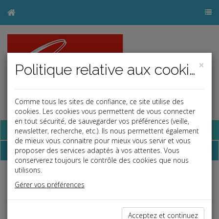
×
Politique relative aux cookies
Comme tous les sites de confiance, ce site utilise des
cookies. Les cookies vous permettent de vous connecter
en tout sécurité, de sauvegarder vos préférences (veille,
Base documentaire
newsletter, recherche, etc.). Ils nous permettent également
de mieux vous connaitre pour mieux vous servir et vous
Dépêches
proposer des services adaptés à vos attentes. Vous
conserverez toujours le contrôle des cookies que nous
utilisons.
j
a
b
Gérer vos préférences
Social
Date: 2026-05-19
LE SALARIE PROTÉGÉ DOIT AUSSI RESPECTER SA
Acceptez et continuez