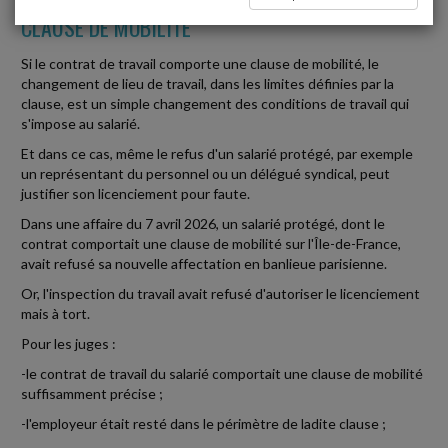
CLAUSE DE MOBILITÉ
Si le contrat de travail comporte une clause de mobilité, le
changement de lieu de travail, dans les limites définies par la
clause, est un simple changement des conditions de travail qui
s'impose au salarié.
Et dans ce cas, même le refus d'un salarié protégé, par exemple
un représentant du personnel ou un délégué syndical, peut
justifier son licenciement pour faute.
Dans une affaire du 7 avril 2026, un salarié protégé, dont le
contrat comportait une clause de mobilité sur l'Île-de-France,
avait refusé sa nouvelle affectation en banlieue parisienne.
Or, l'inspection du travail avait refusé d'autoriser le licenciement
mais à tort.
Pour les juges :
-le contrat de travail du salarié comportait une clause de mobilité
suffisamment précise ;
-l'employeur était resté dans le périmètre de ladite clause ;