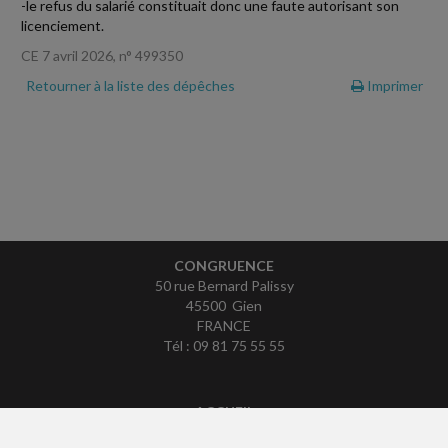
-le refus du salarié constituait donc une faute autorisant son
licenciement.
CE 7 avril 2026, n° 499350
Retourner à la liste des dépêches
Imprimer
CONGRUENCE
50 rue Bernard Palissy
45500 Gien
FRANCE
Tél : 09 81 75 55 55
ACCUEIL
PLAN