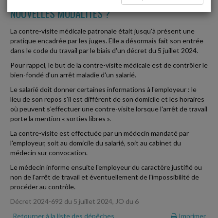
NOUVELLES MODALITÉS ?
La contre-visite médicale patronale était jusqu'à présent une
pratique encadrée par les juges. Elle a désormais fait son entrée
dans le code du travail par le biais d'un décret du 5 juillet 2024.
Pour rappel, le but de la contre-visite médicale est de contrôler le
bien-fondé d'un arrêt maladie d'un salarié.
Le salarié doit donner certaines informations à l'employeur : le
lieu de son repos s'il est différent de son domicile et les horaires
où peuvent s'effectuer une contre-visite lorsque l'arrêt de travail
porte la mention « sorties libres ».
La contre-visite est effectuée par un médecin mandaté par
l'employeur, soit au domicile du salarié, soit au cabinet du
médecin sur convocation.
Le médecin informe ensuite l'employeur du caractère justifié ou
non de l'arrêt de travail et éventuellement de l'impossibilité de
procéder au contrôle.
Décret 2024-692 du 5 juillet 2024, JO du 6
Retourner à la liste des dépêches
Imprimer