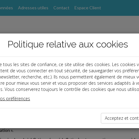
onnées
Adresses utiles
Contact
Espace Client
Politique relative aux cookies
ous les sites de confiance, ce site utilise des cookies. Les cookies 
tent de vous connecter en tout sécurité, de sauvegarder vos préfére
, newsletter, recherche, etc.). Ils nous permettent également de mieux 
s
tre pour mieux vous servir et vous proposer des services adaptés à v
s. Vous conserverez toujours le contrôle des cookies que nous utiliso
 affaires
vos préférences
2024-07-24
KFLATION : DEVOIR D'INFORMATION
Acceptez et cont
le 1er juillet 2024, les supermarchés doivent informer les consommateur
ation ».