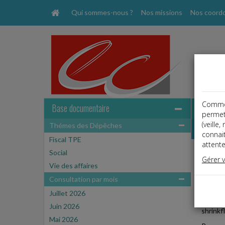
Qui sommes-nous ?
Nos missions
Nos coord
Comme t
Base documentaire
permet
(veille
Thémes des Dépêches
Dépêche
connai
Fiscal TPE
attente
Social
Vie des
Gérer 
Date: 
Vie des affaires
SHRIN
Consultation par mois
Juillet 2026
Depuis 
Juin 2026
shrinkfl
Mai 2026