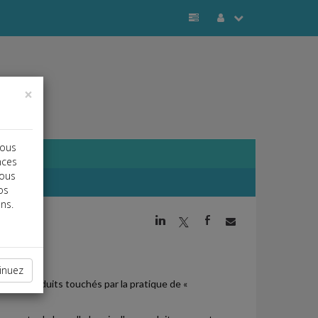
×
vous
nces
vous
os
ns.
j
a
b
inuez
s des produits touchés par la pratique de «