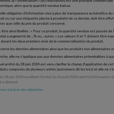
moire, la « shrinkflation » (ou réduflation) est une pratique commerciale
dentique, alors que la quantité vendue baisse.
elle obligation d'information vise à plus de transparence au bénéfice du 
uit ou sur une étiquette placée à proximité de ce dernier, doit être affiché
res que celle du prix du produit concerné.
t être ainsi libellée : « Pour ce produit, la quantité vendue est passée de 
ée) a augmenté de ...% ou ...euros. ». Les valeurs X et Y doivent être e
 durant les deux premiers mois de la commercialisation du produit.
ncerne les denrées alimentaires ainsi que les produits non alimentaires
nche, elle ne s'applique pas aux denrées alimentaires préemballées à qua
el arrêté du 28 juin 2024 est venu clarifier le champ d'application de cet
duits composés de plusieurs unités (autrement dit les lots) et elle ne s
du 28 juin 2024 modifiant l'arrêté du 16 avril 2024 relatif à l'information
é a diminué.
ner à la liste des dépêches