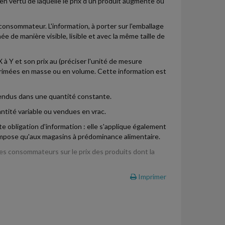
 en vertu de laquelle le prix d'un produit augmente ou
consommateur. L'information, à porter sur l'emballage
e de manière visible, lisible et avec la même taille de
X à Y et son prix au (préciser l'unité de mesure
xprimées en masse ou en volume. Cette information est
 vendus dans une quantité constante.
ntité variable ou vendues en vrac.
te obligation d'information : elle s'applique également
'impose qu'aux magasins à prédominance alimentaire.
 des consommateurs sur le prix des produits dont la
Imprimer