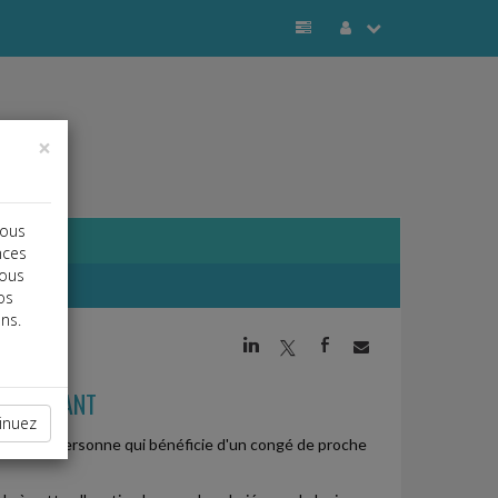
×
vous
nces
vous
os
ns.
j
a
b
CHE AIDANT
inuez
aidant à la personne qui bénéficie d'un congé de proche