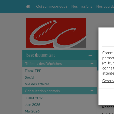
Qui sommes-nous ?
Nos missions
Nos coord
Comme t
Base documentaire
permet
(veille
Thémes des Dépêches
Dépêche
connai
Fiscal TPE
attente
Social
Social
Gérer 
Date: 
Vie des affaires
DROIT
Consultation par mois
Juillet 2026
La cais
Juin 2026
aidant 
Mai 2026