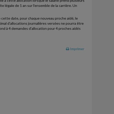
e à cette allocation lorsque le salarié prend plusieurs
e légale de 1 an sur l'ensemble de la carrière. Un
de cette date, pour chaque nouveau proche aidé, le
mal d'allocations journalières versées ne pourra être
spond à 4 demandes d'allocation pour 4 proches aidés
Imprimer