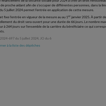
de financement de la sécurité sociale pour 2024 a créé un droit renouvelabl
de proche aidant afin de s'occuper de différentes personnes, dans la limit
du 5 juillet 2024 permet l'entrée en application de cette mesure.
er
et fixe l'entrée en vigueur de la mesure au au 1
janvier 2025. À partir 
llement du droit sera ouvert pour une durée de 66 jours. Le nombre maxi
ur à 264 jours sur l'ensemble de la carrière du bénéficiaire ce qui corre
nts.
2024-697 du 5 juillet 2024, JO du 6
ner à la liste des dépêches