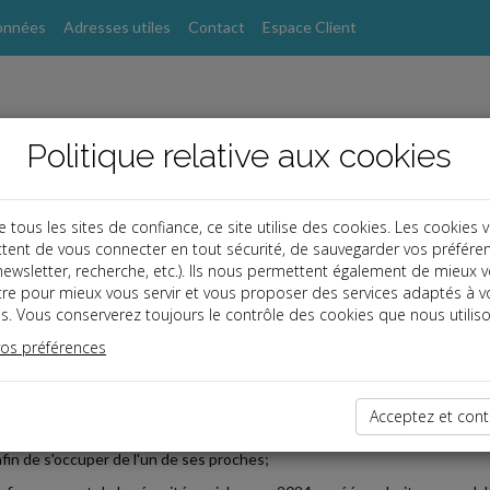
onnées
Adresses utiles
Contact
Espace Client
Politique relative aux cookies
ous les sites de confiance, ce site utilise des cookies. Les cookies 
tent de vous connecter en tout sécurité, de sauvegarder vos préfére
, newsletter, recherche, etc.). Ils nous permettent également de mieux 
s
tre pour mieux vous servir et vous proposer des services adaptés à v
s. Vous conserverez toujours le contrôle des cookies que nous utiliso
vos préférences
2024-07-23
 RECHARGEABLE À L'ALLOCATION JOURNALIÈRE DE PRO
Acceptez et cont
se d'allocations familiales attribue une allocation journalière de proche 
afin de s'occuper de l'un de ses proches;